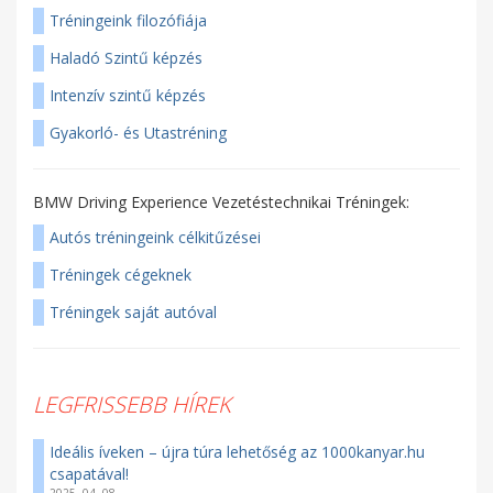
Tréningeink filozófiája
Haladó Szintű képzés
Intenzív szintű képzés
Gyakorló- és Utastréning
BMW Driving Experience Vezetéstechnikai Tréningek:
Autós tréningeink célkitűzései
Tréningek cégeknek
Tréningek saját autóval
LEGFRISSEBB HÍREK
Ideális íveken – újra túra lehetőség az 1000kanyar.hu
csapatával!