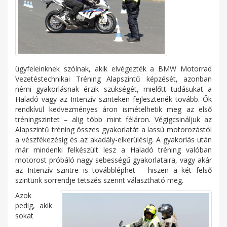
ügyfeleinknek szólnak, akik elvégezték a BMW Motorrad
Vezetéstechnikai Tréning Alapszintű képzését, azonban
némi gyakorlásnak érzik szükségét, mielőtt tudásukat a
Haladó vagy az Intenzív szinteken fejlesztenék tovább. Ők
rendkívül kedvezményes áron ismételhetik meg az első
tréningszintet – alig több mint féláron. Végigcsináljuk az
Alapszintű tréning összes gyakorlatát a lassú motorozástól
a vészfékezésig és az akadály-elkerülésig. A gyakorlás után
már mindenki felkészült lesz a Haladó tréning valóban
motorost próbáló nagy sebességű gyakorlataira, vagy akár
az Intenzív szintre is továbbléphet – hiszen a két felső
szintünk sorrendje tetszés szerint választható meg.
Azok
pedig, akik
sokat