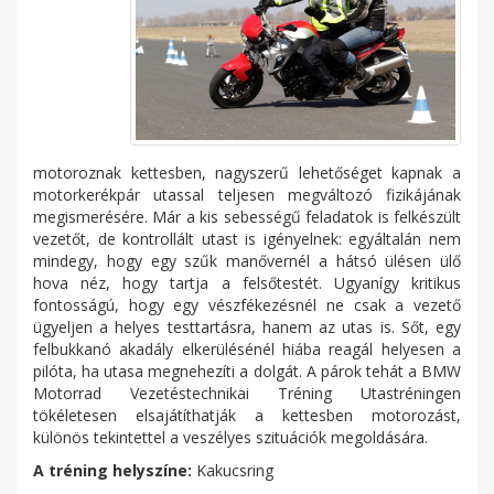
motoroznak kettesben, nagyszerű lehetőséget kapnak a
motorkerékpár utassal teljesen megváltozó fizikájának
megismerésére. Már a kis sebességű feladatok is felkészült
vezetőt, de kontrollált utast is igényelnek: egyáltalán nem
mindegy, hogy egy szűk manővernél a hátsó ülésen ülő
hova néz, hogy tartja a felsőtestét. Ugyanígy kritikus
fontosságú, hogy egy vészfékezésnél ne csak a vezető
ügyeljen a helyes testtartásra, hanem az utas is. Sőt, egy
felbukkanó akadály elkerülésénél hiába reagál helyesen a
pilóta, ha utasa megnehezíti a dolgát. A párok tehát a BMW
Motorrad Vezetéstechnikai Tréning Utastréningen
tökéletesen elsajátíthatják a kettesben motorozást,
különös tekintettel a veszélyes szituációk megoldására.
A tréning helyszíne:
Kakucsring