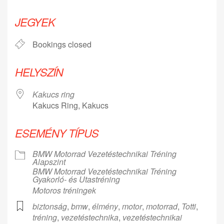
Download ICS
Google Calendar
iCalendar
Office 365
Outlook Live
JEGYEK
Bookings closed
HELYSZÍN
Kakucs ring
Kakucs Ring, Kakucs
ESEMÉNY TÍPUS
BMW Motorrad Vezetéstechnikai Tréning
Alapszint
BMW Motorrad Vezetéstechnikai Tréning
Gyakorló- és Utastréning
Motoros tréningek
biztonság
,
bmw
,
élmény
,
motor
,
motorrad
,
Totti
,
tréning
,
vezetéstechnika
,
vezetéstechnikai