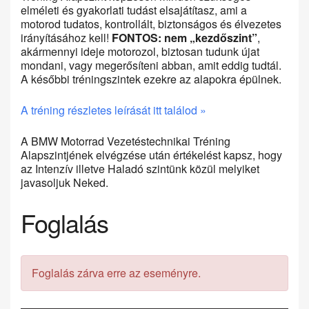
elméleti és gyakorlati tudást elsajátítasz, ami a
motorod tudatos, kontrollált, biztonságos és élvezetes
irányításához kell!
FONTOS: nem „kezdőszint”
,
akármennyi ideje motorozol, biztosan tudunk újat
mondani, vagy megerősíteni abban, amit eddig tudtál.
A későbbi tréningszintek ezekre az alapokra épülnek.
A tréning részletes leírását itt találod »
A BMW Motorrad Vezetéstechnikai Tréning
Alapszintjének elvégzése után értékelést kapsz, hogy
az Intenzív illetve Haladó szintünk közül melyiket
javasoljuk Neked.
Foglalás
Foglalás zárva erre az eseményre.