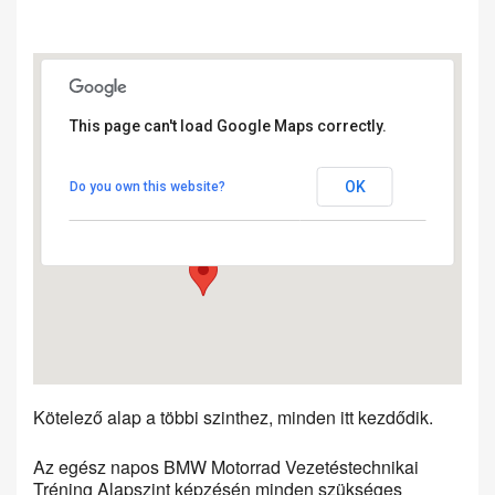
This page can't load Google Maps correctly.
Kakucs ring
OK
Do you own this website?
Kakucs Ring - Kakucs
Events
Kötelező alap a többi szinthez, minden itt kezdődik.
Az egész napos BMW Motorrad Vezetéstechnikai
Tréning Alapszint képzésén minden szükséges