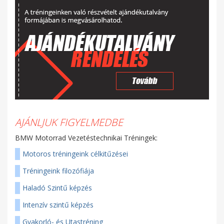
AJÁNLJUK FIGYELMEDBE
BMW Motorrad Vezetéstechnikai Tréningek:
Motoros tréningeink célkitűzései
Tréningeink filozófiája
Haladó Szintű képzés
Intenzív szintű képzés
Gyakorló- és Utastréning