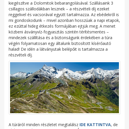
kiegészítve a Dolomitok bebarangolásával. Szállásaink 3
csillagos szállodákban lesznek – a részvételi díj ezeket
reggelivel és vacsorával együtt tartalmazza. Az ebédekről is
mi gondoskodunk – mivel azonban hosszúak a napi etapok,
ez ezúttal hideg étkezés formájában ejtjük meg. A menet
közbeni ásványvíz-fogyasztás szintén térítésmentes –
mindezek szállítása és a biztonságunk érdekében a túra
végén folyamatosan egy általunk biztosított kísérőautó
halad! De idén a látványutak belépőit is tartalmazza a
részvételi díj.
A túráról minden részletet megtalálsz
IDE KATTINTVA
, de