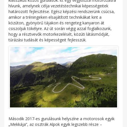
klasszikus közös gurulások: itt egy vegytiszta motorozásra
hívunk, amelynek célja vezetéstechnikai képességeitek
határozott fejlesztése. Egész képzési rendszerünk csúcsa,
amikor a tréningeken elsajátított technikákat kint a
közúton, gyönyörű tájakon és rengeteg kanyaron át
csiszoljuk tökélyre. Az út során végig azzal foglalkozunk,
hogy a résztvevők motorkezelését, közúti látásmódját,
túrázási tudását és képességeit fejlesszük.
Második 2017-es gurulásunk helyszíne a motorosok egyik
„Mekkája”, az osztrák Alpok egyik legszebb része –