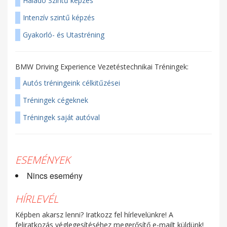
Haladó Szintű képzés
Intenzív szintű képzés
Gyakorló- és Utastréning
BMW Driving Experience Vezetéstechnikai Tréningek:
Autós tréningeink célkitűzései
Tréningek cégeknek
Tréningek saját autóval
ESEMÉNYEK
Nincs esemény
HÍRLEVÉL
Képben akarsz lenni? Iratkozz fel hírlevelünkre! A
feliratkozás véglegesítéséhez megerősítő e-mailt küldünk!