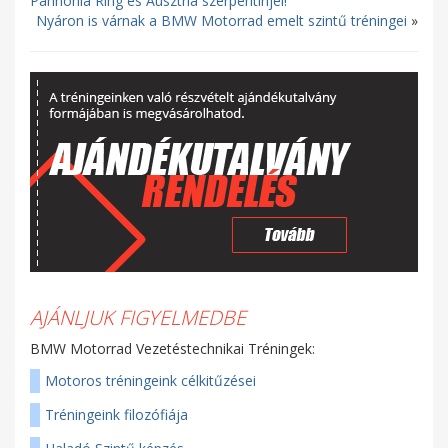
Pannonia Ring és Ausztria szerpentinjei!
Nyáron is várnak a BMW Motorrad emelt szintű tréningei
»
AJÁNLJUK FIGYELMEDBE
BMW Motorrad Vezetéstechnikai Tréningek:
Motoros tréningeink célkitűzései
Tréningeink filozófiája