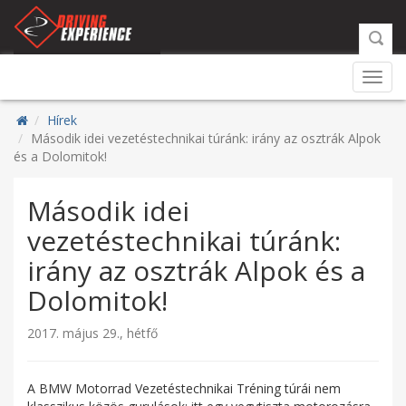
Toggl
navig
Hírek
Második idei vezetéstechnikai túránk: irány az osztrák Alpok
és a Dolomitok!
Második idei
vezetéstechnikai túránk:
irány az osztrák Alpok és a
Dolomitok!
2017. május 29., hétfő
A BMW Motorrad Vezetéstechnikai Tréning túrái nem