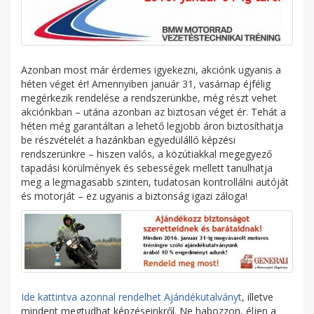
Azonban most már érdemes igyekezni, akciónk ugyanis a
héten véget ér! Amennyiben január 31, vasárnap éjfélig
megérkezik rendelése a rendszerünkbe, még részt vehet
akciónkban – utána azonban az biztosan véget ér. Tehát a
héten még garantáltan a lehető legjobb áron biztosíthatja
be részvételét a hazánkban egyedülálló képzési
rendszerünkre – hiszen valós, a közútiakkal megegyező
tapadási körülmények és sebességek mellett tanulhatja
meg a legmagasabb szinten, tudatosan kontrollálni autóját
és motorját – ez ugyanis a biztonság igazi záloga!
Ide kattintva azonnal rendelhet Ajándékutalványt
, illetve
mindent megtudhat képzéseinkről. Ne habozzon, éljen a