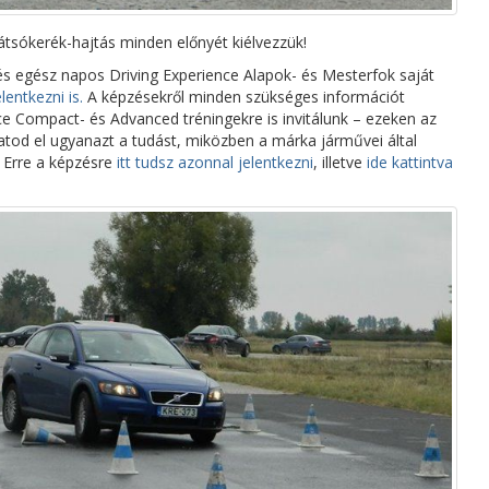
sókerék-hajtás minden előnyét kiélvezzük!
és egész napos Driving Experience Alapok- és Mesterfok saját
lentkezni is.
A képzésekről minden szükséges információt
e Compact- és Advanced tréningekre is invitálunk – ezeken az
atod el ugyanazt a tudást, miközben a márka járművei által
. Erre a képzésre
itt tudsz azonnal jelentkezni
, illetve
ide kattintva