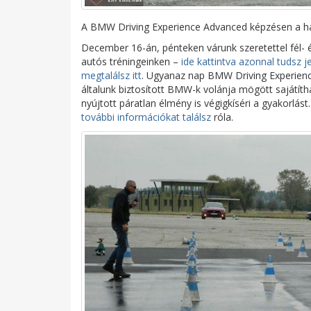
A BMW Driving Experience Advanced képzésen a hát
December 16-án, pénteken várunk szeretettel fél- 
autós tréningeinken –
ide kattintva azonnal tudsz je
megtalálsz itt
. Ugyanaz nap BMW Driving Experienc
általunk biztosított BMW-k volánja mögött sajátíth
nyújtott páratlan élmény is végigkíséri a gyakorlást
további információkat találsz
róla.