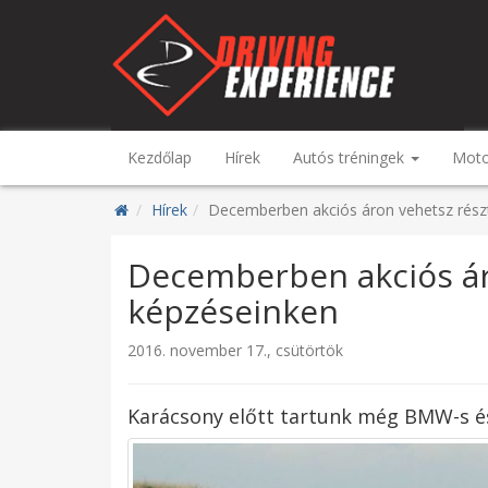
Kezdőlap
Hírek
Autós tréningek
Moto
Hírek
Decemberben akciós áron vehetsz rész
Decemberben akciós ár
képzéseinken
2016. november 17., csütörtök
Karácsony előtt tartunk még BMW-s és 