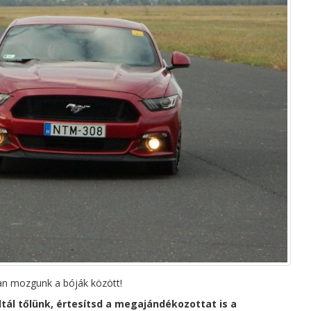
an mozgunk a bóják között!
tál tőlünk, értesítsd a megajándékozottat is a